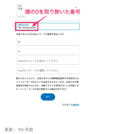
更新：
9か月前